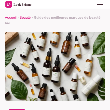
Accueil
›
Beauté
›
Guide des meilleures marques de beauté
bio