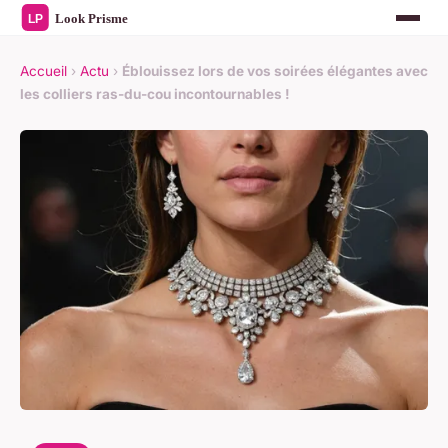
Accueil
›
Actu
›
Éblouissez lors de vos soirées élégantes avec
les colliers ras-du-cou incontournables !