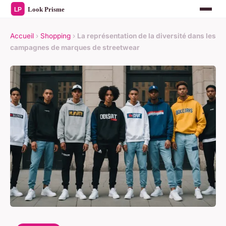
Accueil
›
Shopping
›
La représentation de la diversité dans les
campagnes de marques de streetwear