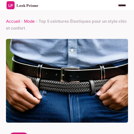
Accueil
›
Mode
›
Top 5 ceintures Élastiques pour un style chic
et confort