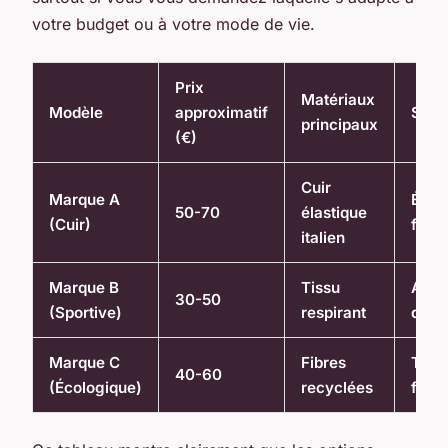
votre budget ou à votre mode de vie.
Prix
Matériaux
Modèle
approximatif
Styl
principaux
(€)
Cuir
Marque A
Évén
50-70
élastique
(Cuir)
form
italien
Marque B
Tissu
Activ
30-50
(Sportive)
respirant
quot
Marque C
Fibres
Tenu
40-60
(Écologique)
recyclées
frien